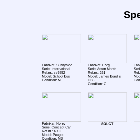
Spe
Fabrikat: Sunnyside
Fabrikat: Corgi
Fab
Serie: International
Serie: Aston Martin
Seri
Ref.nr.: ss9852
Ref.nr.: 261
Ref.
Model: School Bus
Model: James Bond´s
Mode
Condition: M
DB5
Con
Condition: G
Fabrikat: Norev
SOLGT
Serie: Concept Car
Ref.nr.: 4002
Model: Peugot
Condition: MB